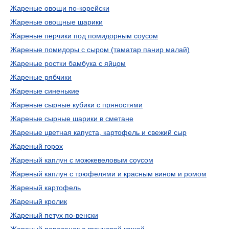
Жареные овощи по-корейски
Жареные овощные шарики
Жареные перчики под помидорным соусом
Жареные помидоры с сыром (таматар панир малай)
Жареные ростки бамбука с яйцом
Жареные рябчики
Жареные синенькие
Жареные сырные кубики с пряностями
Жареные сырные шарики в сметане
Жареные цветная капуста, картофель и свежий сыр
Жареный горох
Жареный каплун с можжевеловым соусом
Жареный каплун с трюфелями и красным вином и ромом
Жареный картофель
Жареный кролик
Жареный петух по-венски