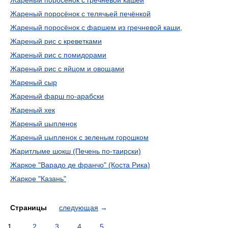
Жареный поросенок с гречневой кашей
Жареный поросёнок с телячьей печёнкой
Жареный поросёнок с фаршем из гречневой каши,
Жареный рис с креветками
Жареный рис с помидорами
Жареный рис с яйцом и овощами
Жареный сыр
Жареный фарш по-арабски
Жареный хек
Жареный цыпленок
Жареный цыпленок с зеленым горошком
Жаритлыме шокш (Печень по-таирски)
Жаркое "Варадо де франчо" (Коста Рика)
Жаркое "Казань"
Страницы
следующая
→
1
2
3
4
5